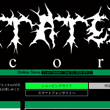
Online Store
[ Last Update : July 31, 2026 (Fri.) ]
スメタルのCD
い物をお楽しみくだ