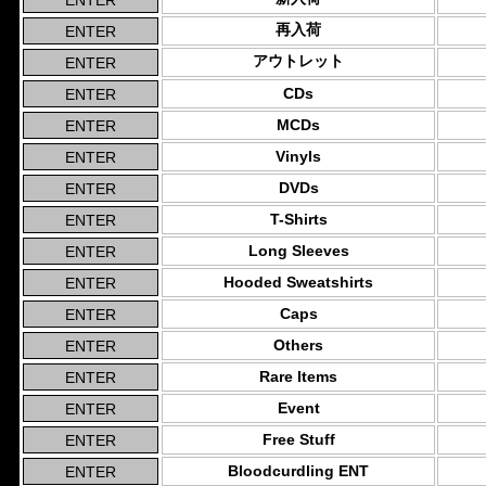
再入荷
アウトレット
CDs
MCDs
Vinyls
DVDs
T-Shirts
Long Sleeves
Hooded Sweatshirts
Caps
Others
Rare Items
Event
Free Stuff
Bloodcurdling ENT