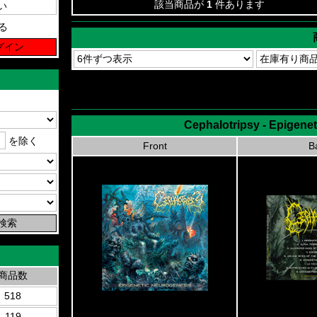
該当商品が
1
件あります
る
Cephalotripsy - Epigenet
を除く
Front
B
商品数
518
119