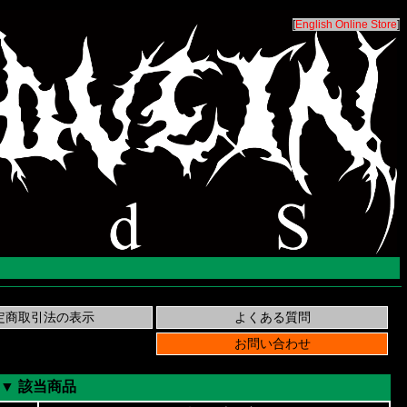
[
English Online Store
]
▼ 該当商品