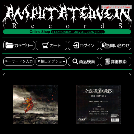
[
English Online Store
]
Online Shop
[ Last Update : July 31, 2026 (Fri.) ]