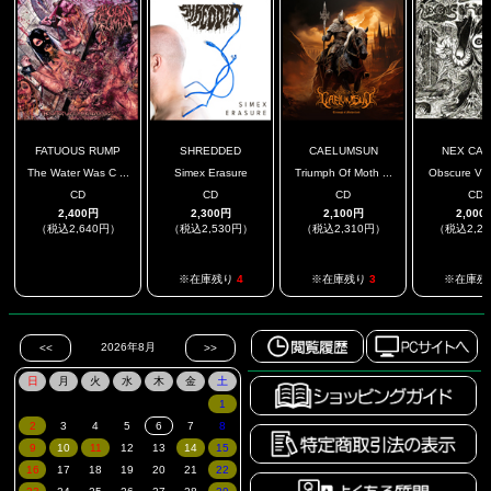
FATUOUS RUMP
SHREDDED
CAELUMSUN
NEX CAR
The Water Was C ...
Simex Erasure
Triumph Of Moth ...
Obscure Visi
CD
CD
CD
CD
2,400円
2,300円
2,100円
2,000
（税込2,640円）
（税込2,530円）
（税込2,310円）
（税込2,2
.
※在庫残り
4
※在庫残り
3
※在庫残