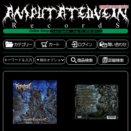
[
English Online Store
]
Online Shop
[ Last Update : July 31, 2026 (Fri.) ]