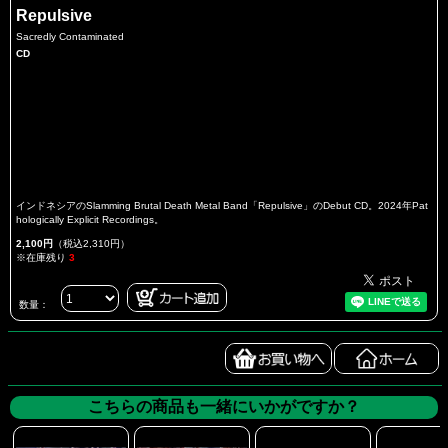
Repulsive
Sacredly Contaminated
CD
インドネシアのSlamming Brutal Death Metal Band「Repulsive」のDebut CD。2024年Pat
hologically Explicit Recordings。
2,100円
（税込2,310円）
※在庫残り
3
数量：
こちらの商品も一緒にいかがですか？