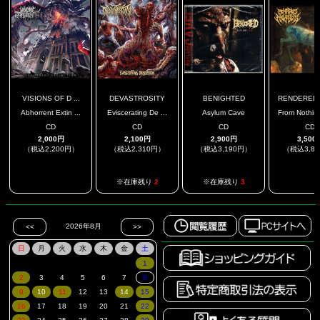
VISIONS OF D ...
DEVASTROSITY
BENIGHTED
RENDERED H
Abhorrent Extin ...
Eviscerating De ...
Asylum Cave
From Nothing
CD
CD
CD
CD
2,000円
2,100円
2,900円
3,500
（税込2,200円）
（税込2,310円）
（税込3,190円）
（税込3,8
.
.
※在庫残り
2
※在庫残り
3