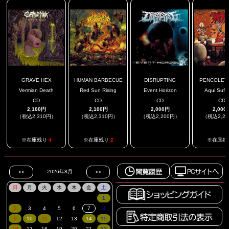
GRAVE HEX
HUMAN BARBECUE
DISRUPTING
PENCOLETA 
Vermian Death
Red Sun Rising
Event Horizon
Aqui Sufr
CD
CD
CD
CD
2,100円
2,100円
2,000円
2,000
（税込2,310円）
（税込2,310円）
（税込2,200円）
（税込2,2
.
※在庫残り
4
※在庫残り
2
※在庫残