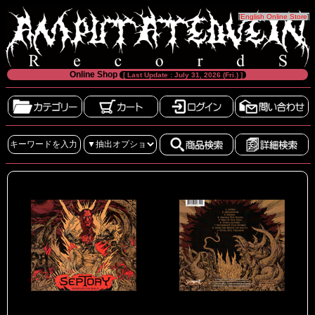
[
English Online Store
]
Online Shop
[ Last Update : July 31, 2026 (Fri.) ]