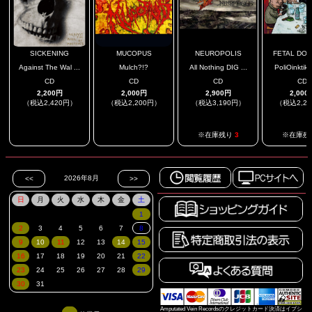
SICKENING
MUCOPUS
NEUROPOLIS
FETAL DOMI
Against The Wal ...
Mulch?!?
All Nothing DIG ...
PoliOinktiko
CD
CD
CD
CD
2,200円
2,000円
2,900円
2,000
（税込2,420円）
（税込2,200円）
（税込3,190円）
（税込2,2
.
.
※在庫残り
3
※在庫残
Amputated Vein Recordsのクレジットカード決済はイプシ