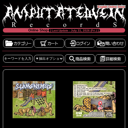
[
English Online Store
]
Online Shop
[ Last Update : July 31, 2026 (Fri.) ]