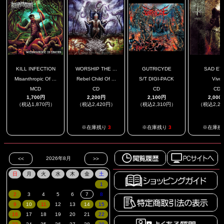
KILL INFECTION
WORSHIP THE ...
GUTRICYDE
SAD EY
Misanthropic Of ...
Rebel Child Of ...
S/T DIGI-PACK
Vivo
MCD
CD
CD
CD
1,700円
2,200円
2,100円
2,000
（税込1,870円）
（税込2,420円）
（税込2,310円）
（税込2,2
.
※在庫残り
3
※在庫残り
3
※在庫残