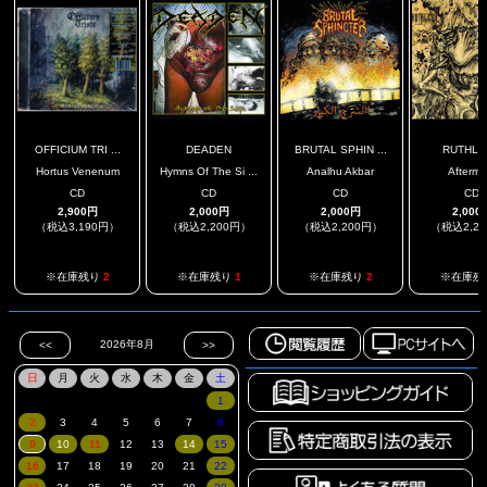
OFFICIUM TRI ...
DEADEN
BRUTAL SPHIN ...
RUTHLE
Hortus Venenum
Hymns Of The Si ...
Analhu Akbar
Afterma
CD
CD
CD
CD
2,900円
2,000円
2,000円
2,000
（税込3,190円）
（税込2,200円）
（税込2,200円）
（税込2,2
※在庫残り
2
※在庫残り
1
※在庫残り
2
※在庫残