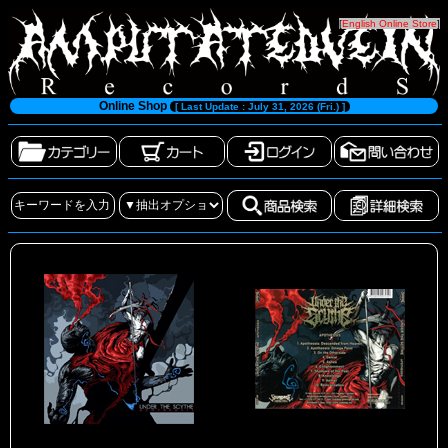
[
English Online Store
]
Online Shop
[ Last Update : July 31, 2026 (Fri.) ]