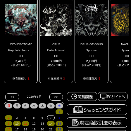
COVIDECTOMY
CRUZ
DEUS OTIOSUS
NAVAL
Populate. Indoc ...
Culto Abismal
Opposer
Tyrann
CD
CD
CD
CD
2,400円
2,000円
2,000円
2,000
（税込2,640円）
（税込2,200円）
（税込2,200円）
（税込2,2
.
※在庫残り
1
※在庫残り
3
※在庫残り
5