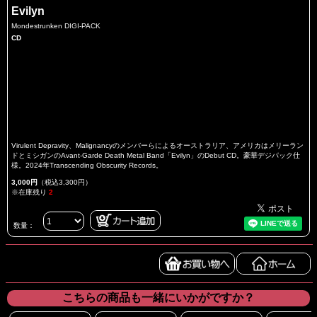
Evilyn
Mondestrunken DIGI-PACK
CD
Virulent Depravity、Malignancyのメンバーらによるオーストラリア、アメリカはメリーラン
ドとミシガンのAvant-Garde Death Metal Band「Evilyn」のDebut CD。豪華デジパック仕
様。2024年Transcending Obscurity Records。
3,000円
（税込3,300円）
※在庫残り
2
数量：
こちらの商品も一緒にいかがですか？