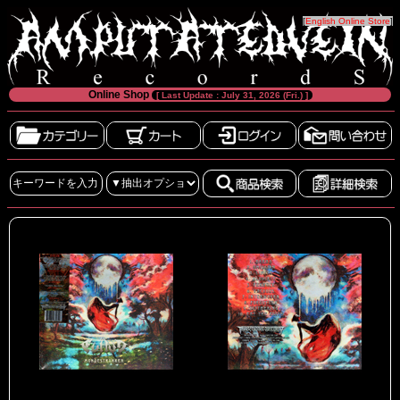
[
English Online Store
]
Online Shop
[ Last Update : July 31, 2026 (Fri.) ]