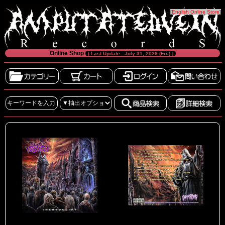
[
English Online Store
]
Online Shop
[ Last Update : July 31, 2026 (Fri.) ]