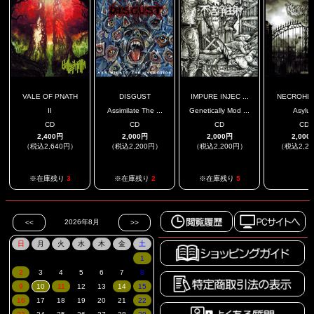
VALE OF PNATH
DISGUST
IMPURE INJEC ...
NECROHE
II
Assimilate The ...
Genetically Mod ...
Asylu
CD
CD
CD
CD
2,400円
2,000円
2,000円
2,000
（税込2,640円）
（税込2,200円）
（税込2,200円）
（税込2,2
.
※在庫残り
3
※在庫残り
2
※在庫残り
5