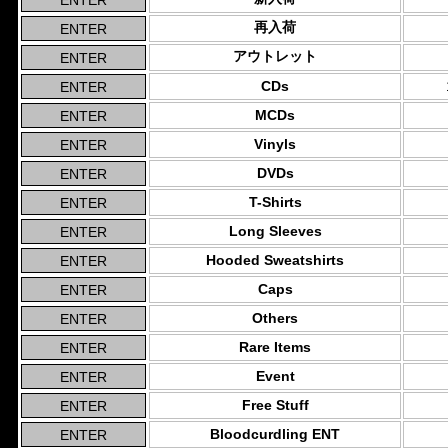
再入荷
アウトレット
CDs
MCDs
Vinyls
DVDs
T-Shirts
Long Sleeves
Hooded Sweatshirts
Caps
Others
Rare Items
Event
Free Stuff
Bloodcurdling ENT