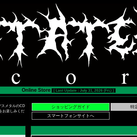
Online Store
[ Last Update : July 31, 2026 (Fri.) ]
スメタルのCD
い物をお楽しみくだ