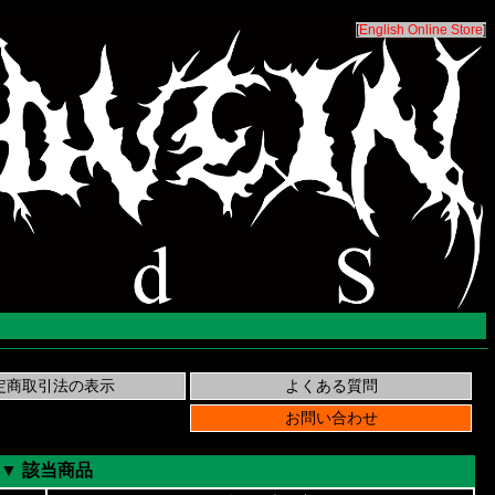
[
English Online Store
]
▼ 該当商品