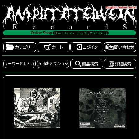
[
English Online Store
]
Online Shop
[ Last Update : July 31, 2026 (Fri.) ]