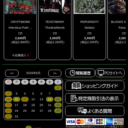
CRYPTWORM
TESSTIMONY
PERVERSITY
BLOODY ANA
Infectious Path ...
Thedeathbook
Idolatry
Parasi
CD
CD
CD
CD
2,600円
2,000円
2,000円
2,000
（税込2,860円）
（税込2,200円）
（税込2,200円）
（税込2,2
.
.
.
※在庫残り
3
Amputated Vein Recordsのクレジットカード決済はイプシ