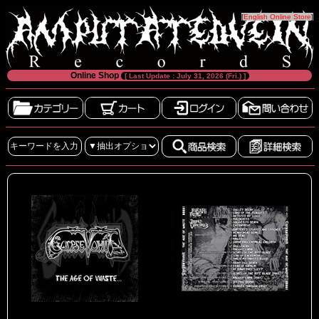
[
English Online Store
]
Online Shop
[ Last Update : July 31, 2026 (Fri.) ]