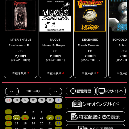
IMPERISHABLE
MUCUS
DECEASED
SCHOOLGIRL
Revelation In P ...
Mature Et Respo ...
Thrash Times At ...
Schoolgi
CD
CD
CD
CD-R
2,100円
2,000円
2,000円
2,100
（税込2,310円）
（税込2,200円）
（税込2,200円）
（税込2,3
※在庫残り
2
※在庫残り
4
※在庫残り
2
※在庫残