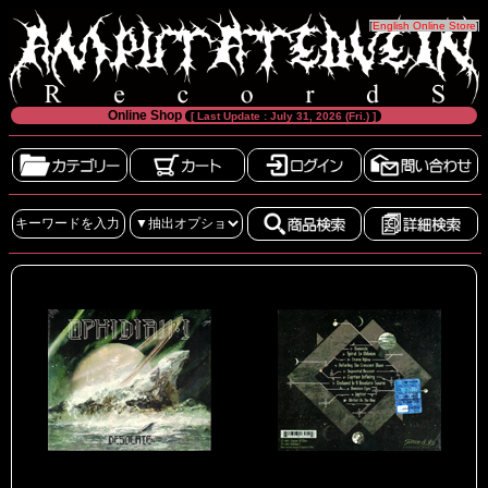
[
English Online Store
]
Online Shop
[ Last Update : July 31, 2026 (Fri.) ]