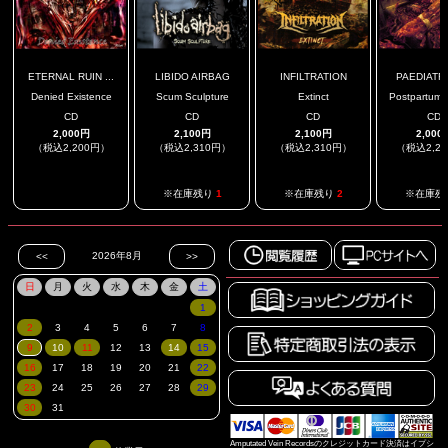
ETERNAL RUIN ...
LIBIDO AIRBAG
INFILTRATION
PAEDIATR
Denied Existence
Scum Sculpture
Extinct
Postpartum D
CD
CD
CD
CD
2,000円
2,100円
2,100円
2,000
（税込2,200円）
（税込2,310円）
（税込2,310円）
（税込2,2
.
※在庫残り
1
※在庫残り
2
※在庫残
Amputated Vein Recordsのクレジットカード決済はイプシ