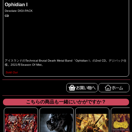
Ophidian I
Desolate DIGI-PACK
CD
アイスランドのTechnical Brutal Death Metal Band「Ophidian I」の2nd CD。デジパック仕
様。2021年Season Of Mist。
Sold Out
こちらの商品も一緒にいかがですか？