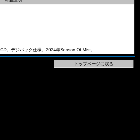
商品説明
th CD。デジパック仕様。2024年Season Of Mist。