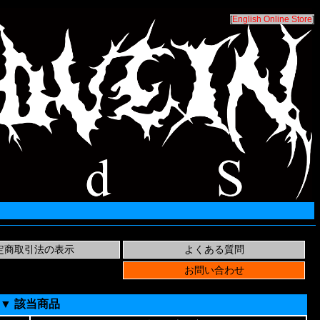
[
English Online Store
]
▼ 該当商品