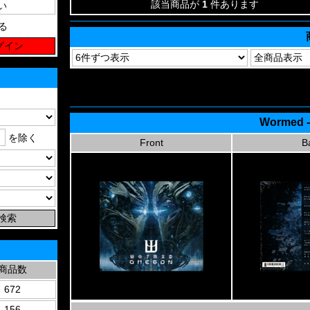
該当商品が
1
件あります
る
Wormed 
を除く
Front
B
商品数
672
156