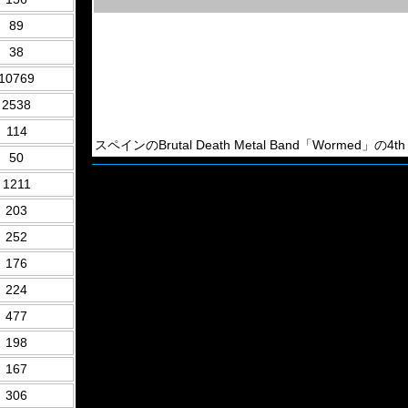
89
38
10769
2538
114
スペインのBrutal Death Metal Band「Wormed」の4
50
1211
203
252
176
224
477
198
167
306