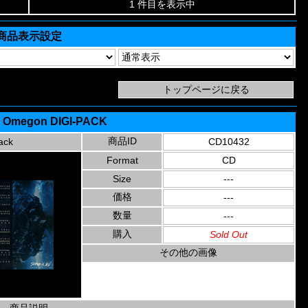
1 件目を表示中
商品表示設定
- Omegon DIGI-PACK
商品ID
ack
CD10432
Format
CD
Size
---
価格
---
数量
---
購入
Sold Out
その他の画像