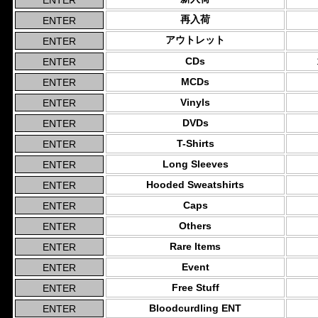
再入荷
アウトレット
CDs
MCDs
Vinyls
DVDs
T-Shirts
Long Sleeves
Hooded Sweatshirts
Caps
Others
Rare Items
Event
Free Stuff
Bloodcurdling ENT