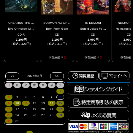
CREATING THE ...
SUMMONING OF ...
IN DEMONI
NECROPH
Eve Of Hollow M ...
Born From Gore
Stupid Jokes Fo ...
Holocausto D
CD-R
CD
CD
CD
2,200円
2,100円
2,000円
2,900
（税込2,420円）
（税込2,310円）
（税込2,200円）
（税込3,1
.
※在庫残り
2
※在庫残り
3
※在庫残
Amputated Vein Recordsのクレジットカード決済はイプシ