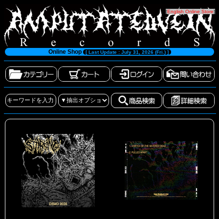
[
English Online Store
]
Online Shop
[ Last Update : July 31, 2026 (Fri.) ]