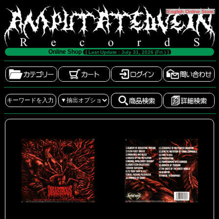
[
English Online Store
]
Online Shop
[ Last Update : July 31, 2026 (Fri.) ]