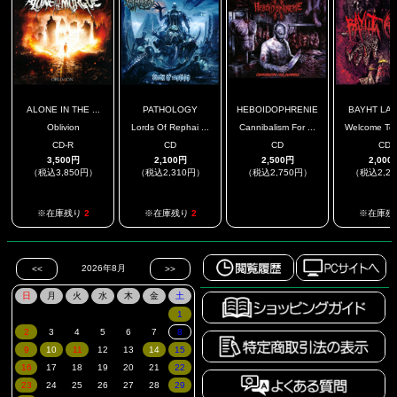
ALONE IN THE ...
PATHOLOGY
HEBOIDOPHRENIE
BAYHT LAHM
Oblivion
Lords Of Rephai ...
Cannibalism For ...
Welcome To 
CD-R
CD
CD
CD
3,500円
2,100円
2,500円
2,000
（税込3,850円）
（税込2,310円）
（税込2,750円）
（税込2,2
.
※在庫残り
2
※在庫残り
2
※在庫残