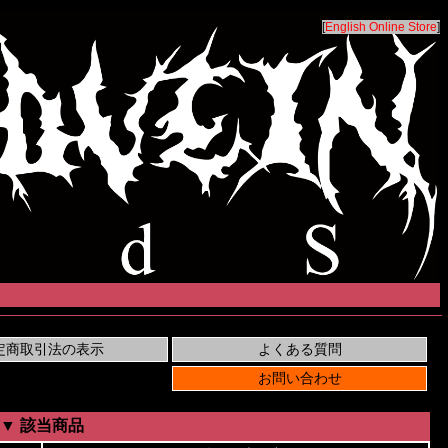
[
English Online Store
]
▼ 該当商品