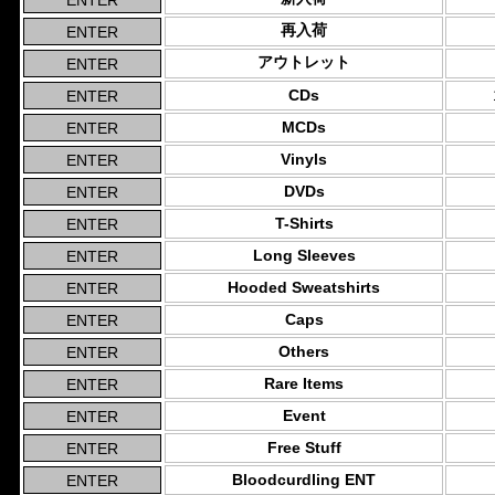
再入荷
アウトレット
CDs
MCDs
Vinyls
DVDs
T-Shirts
Long Sleeves
Hooded Sweatshirts
Caps
Others
Rare Items
Event
Free Stuff
Bloodcurdling ENT