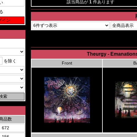
該当商品が
1
件あります
る
Theurgy - Emanation
を除く
Front
B
商品数
672
156