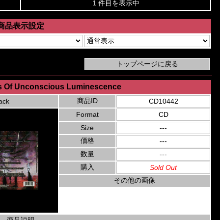
1 件目を表示中
商品表示設定
s Of Unconscious Luminescence
商品ID
ack
CD10442
Format
CD
Size
---
価格
---
数量
---
購入
Sold Out
その他の画像