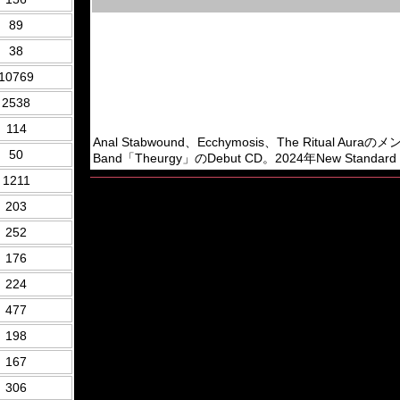
89
38
10769
2538
114
Anal Stabwound、Ecchymosis、The Ritual Auraの
50
Band「Theurgy」のDebut CD。2024年New Standard 
1211
203
252
176
224
477
198
167
306