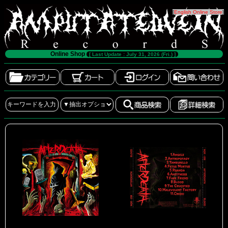
[
English Online Store
]
Online Shop
[ Last Update : July 31, 2026 (Fri.) ]