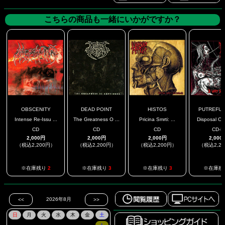
こちらの商品も一緒にいかがですか？
OBSCENITY
DEAD POINT
HISTOS
PUTREFUCK 
Intense Re-Issu ...
The Greatness O ...
Pricina Smrti: ...
Disposal Of 
CD
CD
CD
CD-R
2,000円
2,000円
2,000円
2,000
（税込2,200円）
（税込2,200円）
（税込2,200円）
（税込2,2
※在庫残り
2
※在庫残り
3
※在庫残り
3
※在庫残