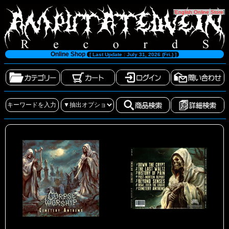
[
English Online Store
]
Online Shop
[ Last Update : July 31, 2026 (Fri.) ]