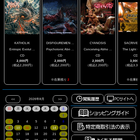
KATHOLIK
DISFIGUREMEN ...
CYANOSIS
SACRIVE
Entropic Evolut ...
Psychotonic Abn ...
Conceiving Abho ...
The Light Of
CD
CD
CD
CD
2,000円
2,000円
2,000円
3,000
（税込2,200円）
（税込2,200円）
（税込2,200円）
（税込3,3
.
.
※在庫残り
2
※在庫残