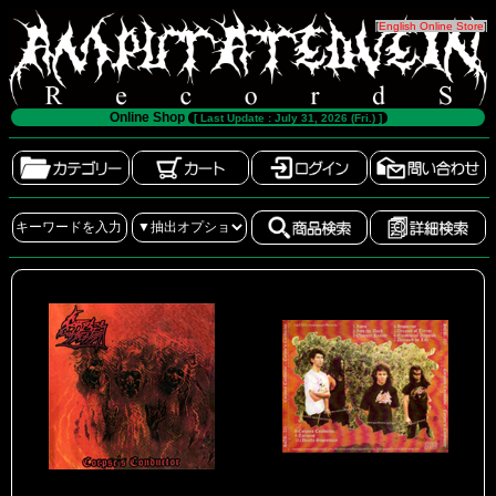
[
English Online Store
]
Online Shop
[ Last Update : July 31, 2026 (Fri.) ]