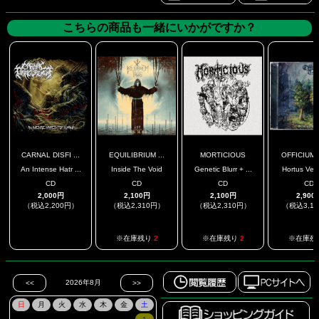
こちらの商品も一緒にいかがですか？
CARNAL DISFI ...
EQUILIBRIUM ...
MORTICIOUS
OFFICIUM T
An Intense Hatr ...
Inside The Void
Genetic Blurr + ...
Hortus Ve
CD
CD
CD
CD
2,000円
2,100円
2,100円
2,900
（税込2,200円）
（税込2,310円）
（税込2,310円）
（税込3,1
.
※在庫残り
2
※在庫残り
2
※在庫残