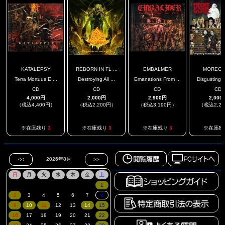
KATALEPSY
REBORN IN FL ...
EMBALMER
MOREG
Terra Mortuus E ...
Destroying All ...
Emanations From ...
Disgusting N
CD
CD
CD
CD
4,000円
2,000円
2,900円
2,000
（税込4,400円）
（税込2,200円）
（税込3,190円）
（税込2,2
※在庫残り
3
※在庫残り
3
※在庫残り
3
※在庫残