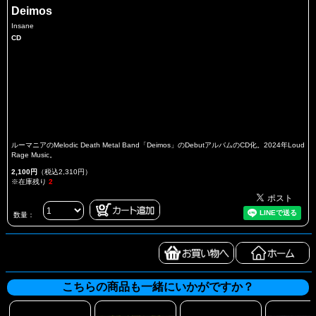
Deimos
Insane
CD
ルーマニアのMelodic Death Metal Band「Deimos」のDebutアルバムのCD化。2024年Loud
Rage Music。
2,100円
（税込2,310円）
※在庫残り
2
数量：
こちらの商品も一緒にいかがですか？