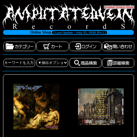
[
English Online Store
]
Online Shop
[ Last Update : July 31, 2026 (Fri.) ]