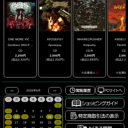
ONE MORE VIC ...
APOSEPSY
WHXRECRUSHER
ANGELIV
Dominion DIGI-P ...
Aposepsy
Antipathy
Fleshfe
CD
CD
CD-R
CD
2,200円
2,000円
3,500円
2,000
（税込2,420円）
（税込2,200円）
（税込3,850円）
（税込2,2
.
.
※在庫残り
2
※在庫残