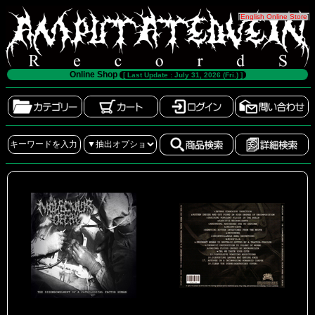
[
English Online Store
]
Online Shop
[ Last Update : July 31, 2026 (Fri.) ]