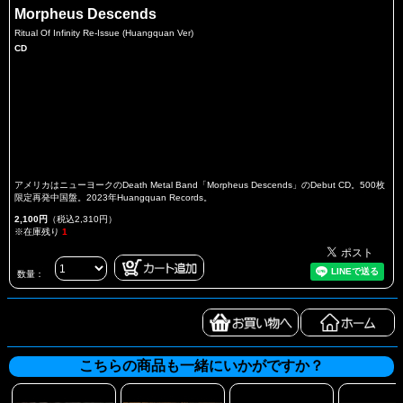
Morpheus Descends
Ritual Of Infinity Re-Issue (Huangquan Ver)
CD
アメリカはニューヨークのDeath Metal Band「Morpheus Descends」のDebut CD。500枚
限定再発中国盤。2023年Huangquan Records。
2,100円
（税込2,310円）
※在庫残り
1
数量：
こちらの商品も一緒にいかがですか？