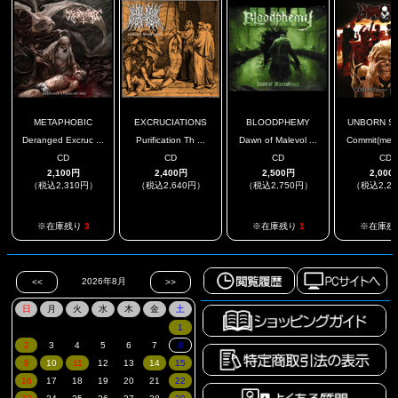
METAPHOBIC
EXCRUCIATIONS
BLOODPHEMY
UNBORN S
Deranged Excruc ...
Purification Th ...
Dawn of Malevol ...
Commit(ment 
CD
CD
CD
CD
2,100円
2,400円
2,500円
2,000
（税込2,310円）
（税込2,640円）
（税込2,750円）
（税込2,2
.
※在庫残り
3
※在庫残り
1
※在庫残