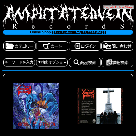
[
English Online Store
]
Online Shop
[ Last Update : July 31, 2026 (Fri.) ]