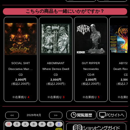
こちらの商品も一緒にいかがですか？
SOCIAL SHIT
ABOMINANT
GUT RIPPER
ABYSS
Disociativa Man ...
Where Demos Dwell
Necroworks
Death Reviva
CD
CD
CD-R
CD
2,000円
2,000円
2,000円
2,500
（税込2,200円）
（税込2,200円）
（税込2,200円）
（税込2,7
※在庫残り
4
※在庫残り
3
※在庫残り
5
※在庫残