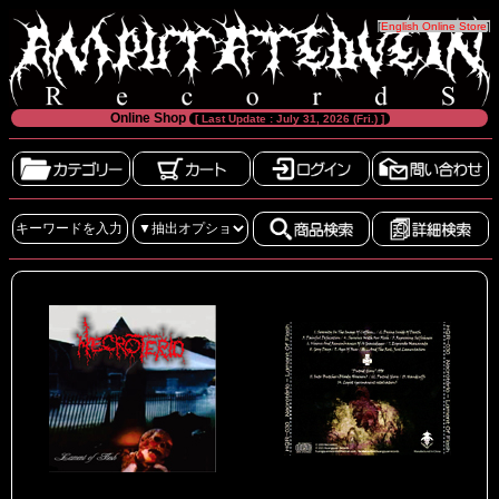
[
English Online Store
]
Online Shop
[ Last Update : July 31, 2026 (Fri.) ]