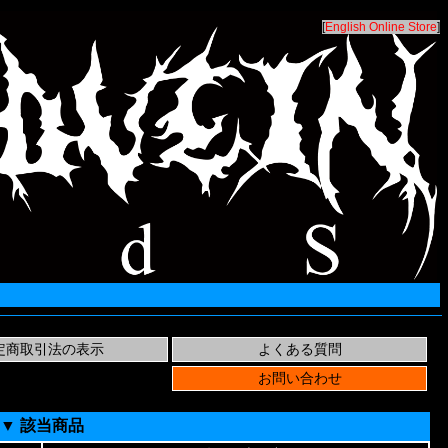
[
English Online Store
]
▼ 該当商品