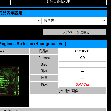
1 件目を表示中
商品表示設定
Regimes Re-Issue (Huangquan Ver)
商品ID
ack
CD10501
Format
CD
Size
---
価格
---
数量
---
購入
Sold Out
その他の画像