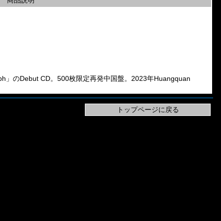
商品説明
rph」のDebut CD。500枚限定再発中国盤。2023年Huangquan