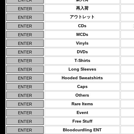
再入荷
アウトレット
CDs
MCDs
Vinyls
DVDs
T-Shirts
Long Sleeves
Hooded Sweatshirts
Caps
Others
Rare Items
Event
Free Stuff
Bloodcurdling ENT