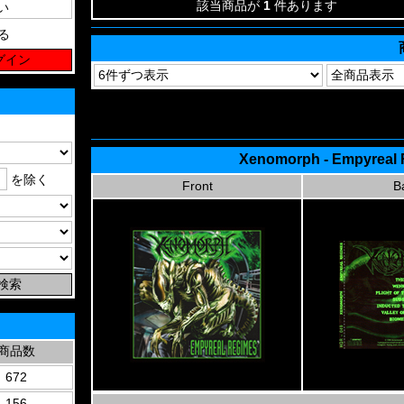
該当商品が
1
件あります
る
Xenomorph - Empyreal 
を除く
Front
B
商品数
672
156