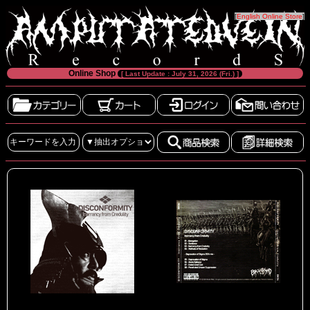
[
English Online Store
]
Online Shop
[ Last Update : July 31, 2026 (Fri.) ]