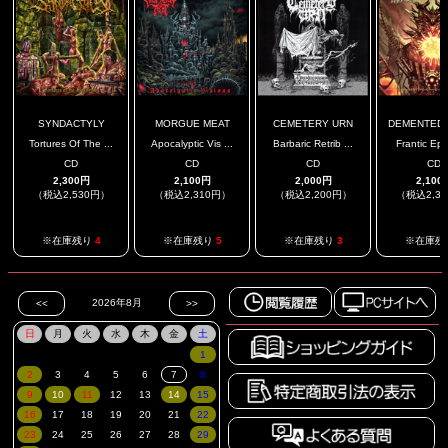
SYNDACTYLY
MORGUE MEAT
CEMETERY URN
DEMENTED 
Tortures Of The ...
Apocalyptic Vis ...
Barbaric Retrib ...
Frantic Ep
CD
CD
CD
CD
2,300円
2,100円
2,000円
2,100
（税込2,530円）
（税込2,310円）
（税込2,200円）
（税込2,3
※在庫残り
4
※在庫残り
5
※在庫残り
3
※在庫残