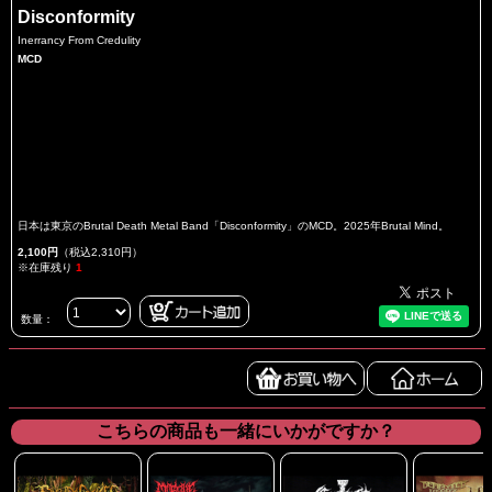
Disconformity
Inerrancy From Credulity
MCD
日本は東京のBrutal Death Metal Band「Disconformity」のMCD。2025年Brutal Mind。
2,100円
（税込2,310円）
※在庫残り
1
数量：
こちらの商品も一緒にいかがですか？