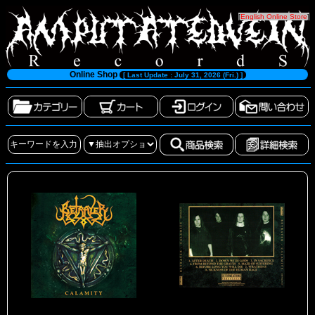
[
English Online Store
]
Online Shop
[ Last Update : July 31, 2026 (Fri.) ]