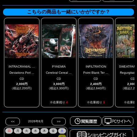
こちらの商品も一緒にいかがですか？
INTRACRANIAL ...
PYAEMIA
INFILTRATION
SWEATPANTS
Deviations Peri ...
Cerebral Cereal ...
Point Blank Ter ...
Regurgitatio
CD
CD
CD
CD
2,000円
3,000円
2,400円
2,000
（税込2,200円）
（税込3,300円）
（税込2,640円）
（税込2,2
.
※在庫残り
4
※在庫残り
3
※在庫残