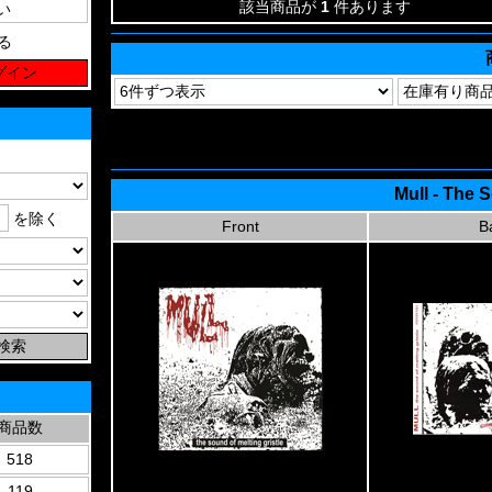
該当商品が
1
件あります
る
Mull - The 
を除く
Front
B
商品数
518
119