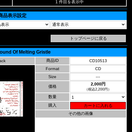
1 件目を表示中
商品表示設定
Sound Of Melting Gristle
商品ID
ack
CD10513
Format
CD
Size
---
2,000円
価格
（税込2,200円）
数量
購入
その他の画像