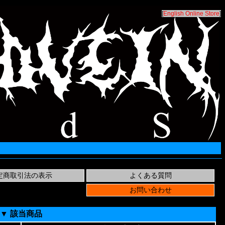
[
English Online Store
]
▼ 該当商品