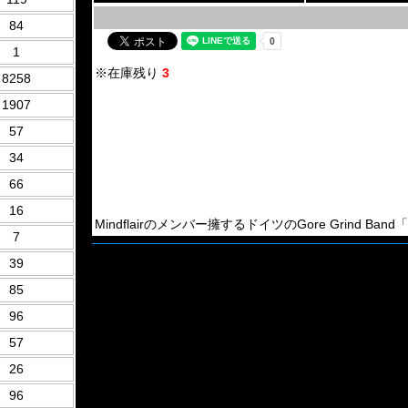
84
1
※在庫残り
3
8258
1907
57
34
66
16
Mindflairのメンバー擁するドイツのGore Grind Band「Mu
7
39
85
96
57
26
96