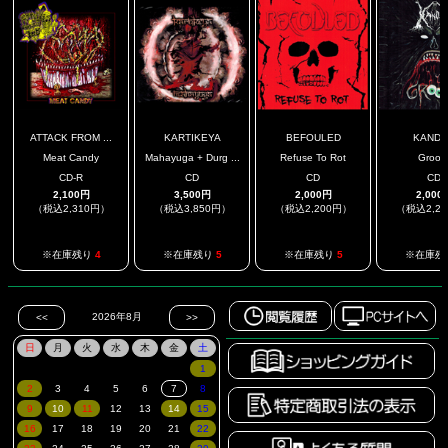
ATTACK FROM ...
KARTIKEYA
BEFOULED
KANDA
Meat Candy
Mahayuga + Durg ...
Refuse To Rot
Groov
CD-R
CD
CD
CD
2,100円
3,500円
2,000円
2,000
（税込2,310円）
（税込3,850円）
（税込2,200円）
（税込2,2
※在庫残り
4
※在庫残り
5
※在庫残り
5
※在庫残