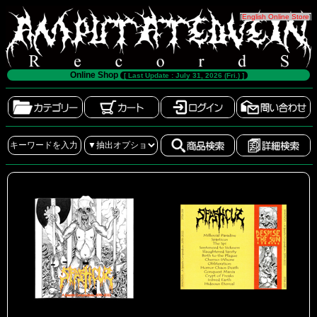
[
English Online Store
]
Online Shop
[ Last Update : July 31, 2026 (Fri.) ]