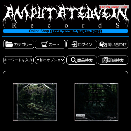
[
English Online Store
]
Online Shop
[ Last Update : July 31, 2026 (Fri.) ]