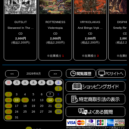
GUTSLIT
ROTTENNESS
VRYKOLAKAS
DISPHE
Skewered In The ...
Violentopia
And Brings Vryk ...
Smelly Rever
CD
CD
CD
CD
2,000円
2,000円
2,000円
2,000
（税込2,200円）
（税込2,200円）
（税込2,200円）
（税込2,2
.
※在庫残り
1
※在庫残り
3
※在庫残
Amputated Vein Recordsのクレジットカード決済はイプシ