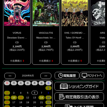
VORUS
VASCULITIS
VHS / GOREMO ...
ARSI
Desolate Eterni ...
Masochistic Int ...
Tales Of Horrif ...
Visitan
CD
CD
CD
CD
2,100円
2,500円
2,000円
2,000
（税込2,310円）
（税込2,750円）
（税込2,200円）
（税込2,2
※在庫残り
3
※在庫残り
4
※在庫残り
5
※在庫残