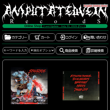
[
English Online Store
]
Online Shop
[ Last Update : July 31, 2026 (Fri.) ]