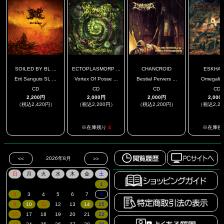
SOILED BY BL ...
ECTOPLASMORP ...
CHANCROID
ESKHAT
Erit Sanguis SL ...
Vortex Of Posse ...
Bestial Pervers ...
Omegalit
CD
CD
CD
CD
2,200円
2,000円
2,000円
2,000
（税込2,420円）
（税込2,200円）
（税込2,200円）
（税込2,2
.
.
※在庫残り
4
※在庫残