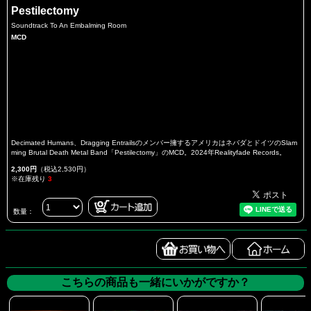
Pestilectomy
Soundtrack To An Embalming Room
MCD
Decimated Humans、Dragging Entrailsのメンバー擁するアメリカはネバダとドイツのSlam
ming Brutal Death Metal Band「Pestilectomy」のMCD。2024年Realityfade Records。
2,300円
（税込2,530円）
※在庫残り
3
数量：
こちらの商品も一緒にいかがですか？