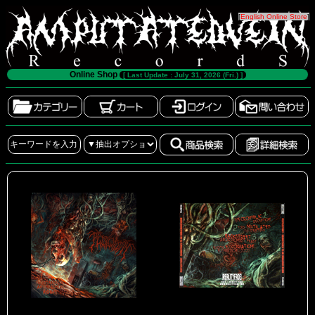
[
English Online Store
]
Online Shop
[ Last Update : July 31, 2026 (Fri.) ]