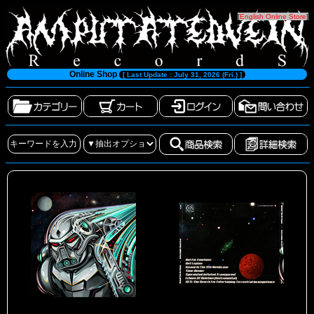
[
English Online Store
]
Online Shop
[ Last Update : July 31, 2026 (Fri.) ]