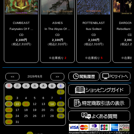
CUMBEAST
ASHES
ROTTENBLAST
DARGON
Fairytales Of F ...
In The Abyss Of ...
Ilusi Soliteri
Rebelliant D
CD
CD
CD
CD
2,100円
2,100円
2,100円
2,000
（税込2,310円）
（税込2,310円）
（税込2,310円）
（税込2,2
.
※在庫残り
2
※在庫残り
5
※在庫残
Amputated Vein Recordsのクレジットカード決済はイプシ