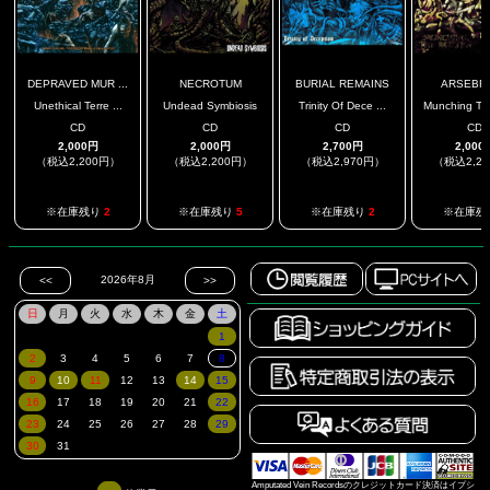
DEPRAVED MUR ...
NECROTUM
BURIAL REMAINS
ARSEBR
Unethical Terre ...
Undead Symbiosis
Trinity Of Dece ...
Munching The
CD
CD
CD
CD
2,000円
2,000円
2,700円
2,000
（税込2,200円）
（税込2,200円）
（税込2,970円）
（税込2,2
※在庫残り
2
※在庫残り
5
※在庫残り
2
※在庫残
Amputated Vein Recordsのクレジットカード決済はイプシ