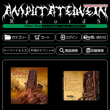
[
English Online Store
]
Online Shop
[ Last Update : July 31, 2026 (Fri.) ]