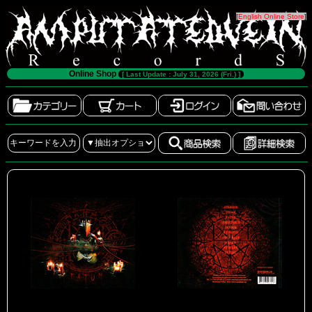
[
English Online Store
]
Online Shop
[ Last Update : July 31, 2026 (Fri.) ]