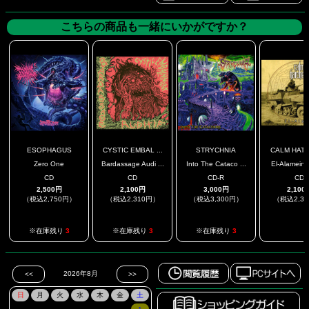
こちらの商品も一緒にいかがですか？
ESOPHAGUS
CYSTIC EMBAL ...
STRYCHNIA
CALM HAT
Zero One
Bardassage Audi ...
Into The Cataco ...
El-Alamein /
CD
CD
CD-R
CD
2,500円
2,100円
3,000円
2,100
（税込2,750円）
（税込2,310円）
（税込3,300円）
（税込2,3
.
※在庫残り
3
※在庫残り
3
※在庫残り
3