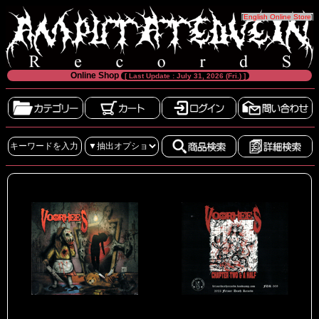
[
English Online Store
]
Online Shop
[ Last Update : July 31, 2026 (Fri.) ]