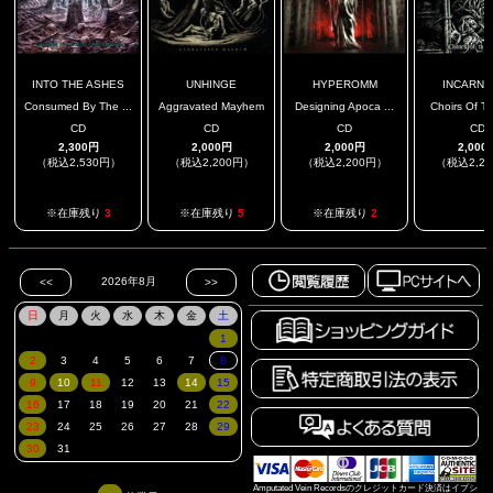
INTO THE ASHES
UNHINGE
HYPEROMM
INCARNA
Consumed By The ...
Aggravated Mayhem
Designing Apoca ...
Choirs Of Th
CD
CD
CD
CD
2,300円
2,000円
2,000円
2,000
（税込2,530円）
（税込2,200円）
（税込2,200円）
（税込2,2
.
※在庫残り
3
※在庫残り
5
※在庫残り
2
Amputated Vein Recordsのクレジットカード決済はイプシ