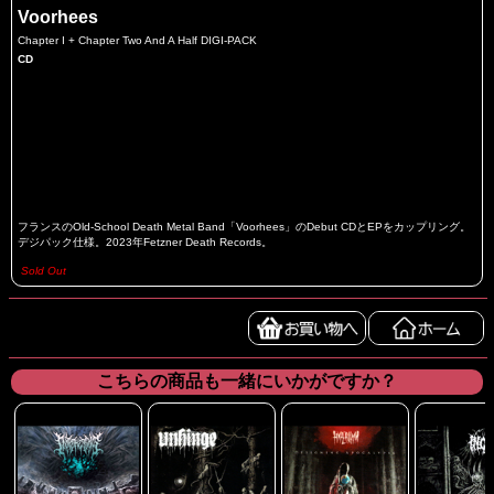
Voorhees
Chapter I + Chapter Two And A Half DIGI-PACK
CD
フランスのOld-School Death Metal Band「Voorhees」のDebut CDとEPをカップリング。
デジパック仕様。2023年Fetzner Death Records。
Sold Out
こちらの商品も一緒にいかがですか？