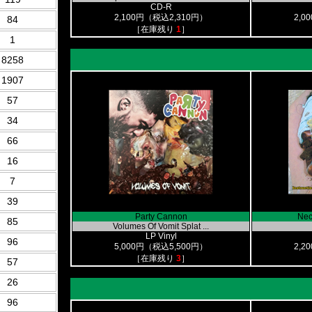
CD-R
2,100円（税込2,310円）
2,0
84
［在庫残り
1
］
1
8258
1907
57
34
66
16
7
39
Party Cannon
Necr
85
Volumes Of Vomit Splat ...
LP Vinyl
96
5,000円（税込5,500円）
2,2
［在庫残り
3
］
57
26
96