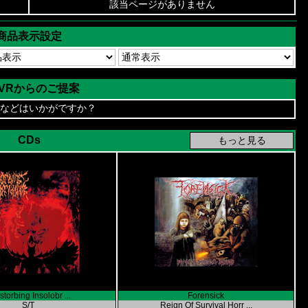
該当ページがありません
商品表示設定
AVRからのご提案
などはいかがですか？
CDs
torbing Insolobr ...
Forensick
S/T
Reign Of Survival Horr ...