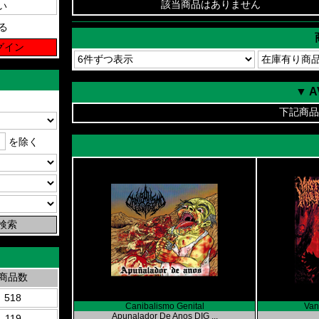
該当商品はありません
る
▼ 
下記商品
を除く
商品数
518
Canibalismo Genital
Vans
Apunalador De Anos DIG ...
119