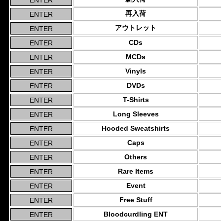
再入荷
アウトレット
CDs
MCDs
Vinyls
DVDs
T-Shirts
Long Sleeves
Hooded Sweatshirts
Caps
Others
Rare Items
Event
Free Stuff
Bloodcurdling ENT