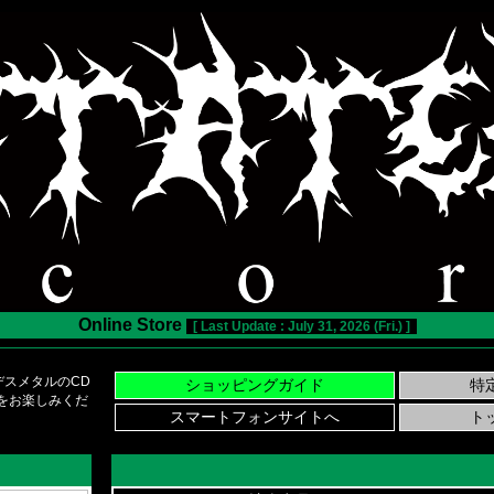
Online Store
[ Last Update : July 31, 2026 (Fri.) ]
スメタルのCD
い物をお楽しみくだ