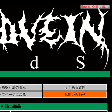
[
English Online Store
]
▼ 該当商品