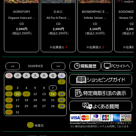
GORATORY
D.M.C.
BIOMORPHIC E ...
SODOMIZED 
Orgasm Induced ...
All For A Piece ...
Infinite Univer ...
Verses Of Vo
CD
CD
CD
CD
2,000円
2,000円
2,100円
2,000
（税込2,200円）
（税込2,200円）
（税込2,310円）
（税込2,2
.
※在庫残り
3
※在庫残り
2
※在庫残
Amputated Vein Recordsのクレジットカード決済はイプシ
休業日
ロン株式会社の決済代行システムを利用しております。