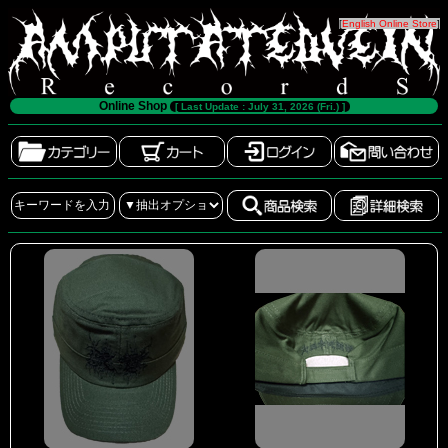
[
English Online Store
]
Online Shop
[ Last Update : July 31, 2026 (Fri.) ]