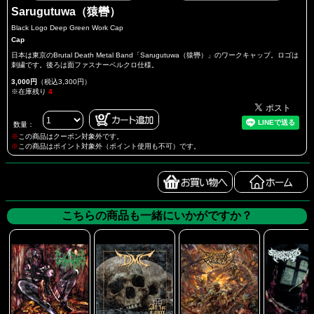
Sarugutuwa（猿轡）
Black Logo Deep Green Work Cap
Cap
日本は東京のBrutal Death Metal Band「Sarugutuwa（猿轡）」のワークキャップ。ロゴは
刺繍です。後ろは面ファスナーベルクロ仕様。
3,000円
（税込3,300円）
※在庫残り
4
数量：
※
この商品はクーポン対象外です。
※
この商品はポイント対象外（ポイント使用も不可）です。
こちらの商品も一緒にいかがですか？