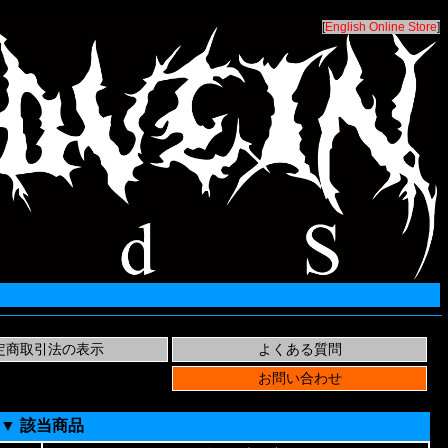
[
English Online Store
]
▼ 該当商品