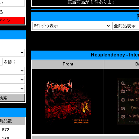
該当商品が
1
件あります
る
Resplendency - Int
を除く
Front
B
商品数
672
156