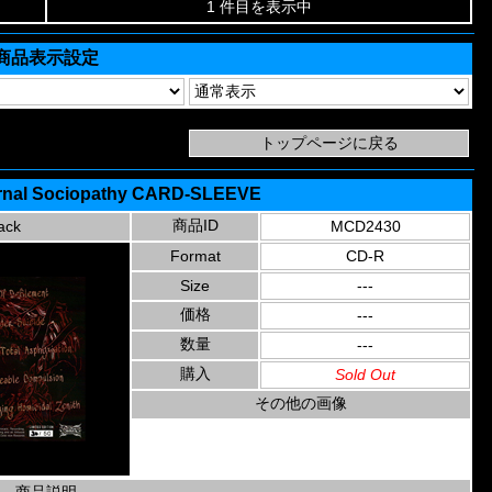
1 件目を表示中
商品表示設定
ernal Sociopathy CARD-SLEEVE
商品ID
ack
MCD2430
Format
CD-R
Size
---
価格
---
数量
---
購入
Sold Out
その他の画像