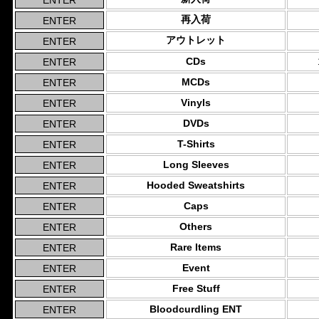
再入荷
アウトレット
CDs
MCDs
Vinyls
DVDs
T-Shirts
Long Sleeves
Hooded Sweatshirts
Caps
Others
Rare Items
Event
Free Stuff
Bloodcurdling ENT