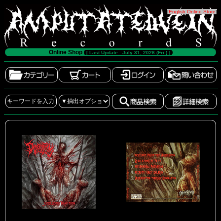
[
English Online Store
]
Online Shop
[ Last Update : July 31, 2026 (Fri.) ]