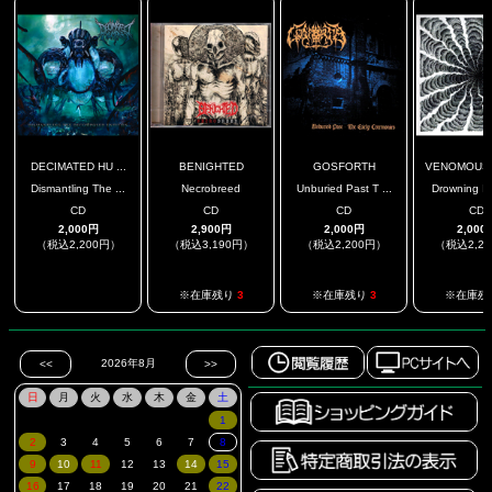
DECIMATED HU ...
BENIGHTED
GOSFORTH
VENOMOUS S
Dismantling The ...
Necrobreed
Unburied Past T ...
Drowning In 
CD
CD
CD
CD
2,000円
2,900円
2,000円
2,000
（税込2,200円）
（税込3,190円）
（税込2,200円）
（税込2,2
.
※在庫残り
3
※在庫残り
3
※在庫残