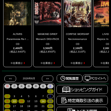
ALTARS
MANKIND GRIEF
CORPSE WORSHIP
LIVIDI
Paramnesia Re-I ...
Monarch DIGI-PACK
Necroresonance
Rejoice In M
CD
CD
CD
CD
2,400円
3,500円
2,100円
2,000
（税込2,640円）
（税込3,850円）
（税込2,310円）
（税込2,2
※在庫残り
3
※在庫残り
3
※在庫残り
3
※在庫残