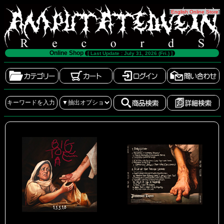
[
English Online Store
]
Online Shop
[ Last Update : July 31, 2026 (Fri.) ]