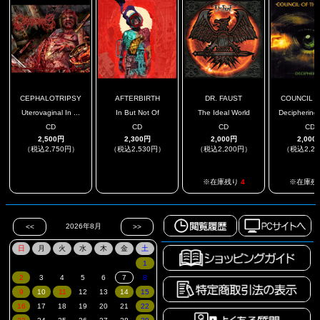
CEPHALOTRIPSY
AFTERBIRTH
DR. FAUST
COUNCIL OF
Uterovaginal In ...
In But Not Of
The Ideal World
Deciphering 
CD
CD
CD
CD
2,500円
2,300円
2,000円
2,000
（税込2,750円）
（税込2,530円）
（税込2,200円）
（税込2,2
.
.
※在庫残り
4
※在庫残