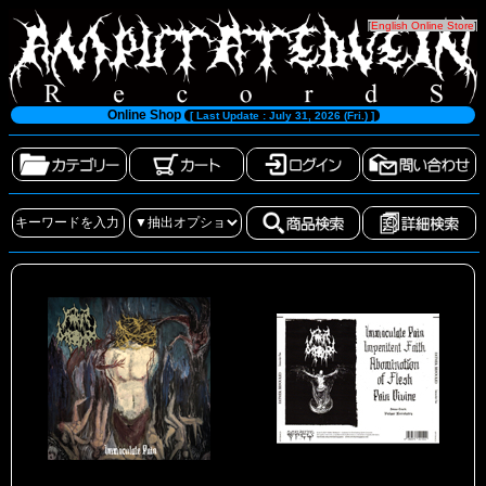
[
English Online Store
]
Online Shop
[ Last Update : July 31, 2026 (Fri.) ]