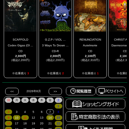
SCAFFOLD
G.Z.P / VIOL ...
RENUNCIATION
CHRIST A
Codex Gigas (Ol ...
3 Ways To Drown ...
Autelmorte
Daemoonseth 
CD
CD-R
CD
CD
2,000円
2,000円
2,100円
2,100
（税込2,200円）
（税込2,200円）
（税込2,310円）
（税込2,3
※在庫残り
3
※在庫残り
2
※在庫残り
1
※在庫残