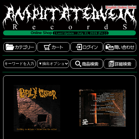
[
English Online Store
]
Online Shop
[ Last Update : July 31, 2026 (Fri.) ]