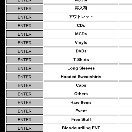
再入荷
アウトレット
CDs
MCDs
Vinyls
DVDs
T-Shirts
Long Sleeves
Hooded Sweatshirts
Caps
Others
Rare Items
Event
Free Stuff
Bloodcurdling ENT