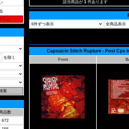
該当商品が
1
件あります
る
Capsaicin Stitch Rupture - Post Cps I
を除く
Front
B
商品数
672
156