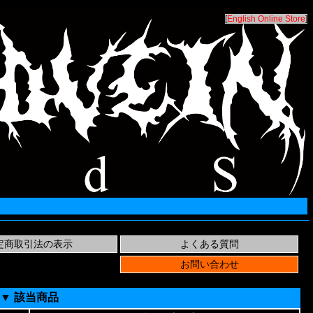
[
English Online Store
]
▼ 該当商品