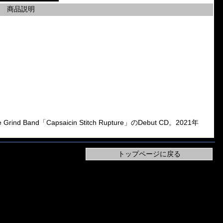
商品説明
d Band「Capsaicin Stitch Rupture」のDebut CD。2021年