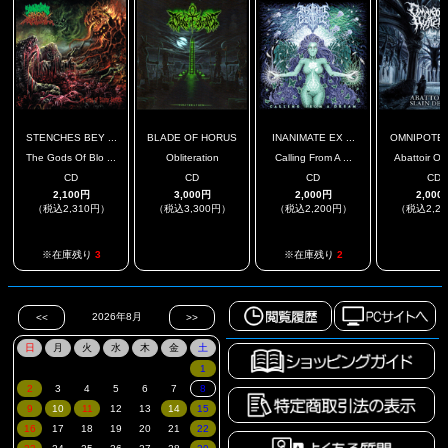
STENCHES BEY ...
BLADE OF HORUS
INANIMATE EX ...
OMNIPOTENT
The Gods Of Blo ...
Obliteration
Calling From A ...
Abattoir Of 
CD
CD
CD
CD
2,100円
3,000円
2,000円
2,000
（税込2,310円）
（税込3,300円）
（税込2,200円）
（税込2,2
.
.
※在庫残り
3
※在庫残り
2