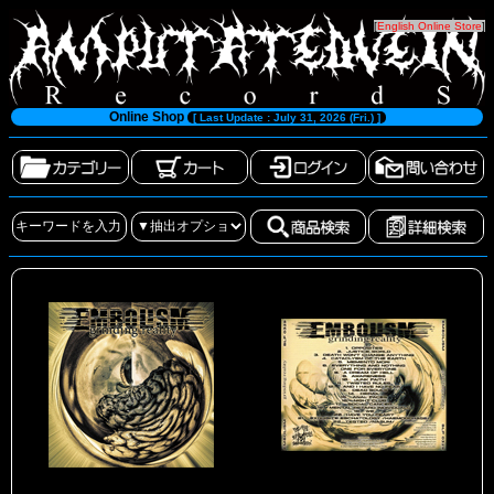
[
English Online Store
]
Online Shop
[ Last Update : July 31, 2026 (Fri.) ]