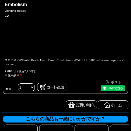
Embolism
Grinding Reality
CD
スロバキアのBrutal Death Grind Band「Embolism」の5th CD。2023年Bizarre Leprous Pro
duction。
2,000円
（税込2,200円）
※在庫残り
3
数量：
こちらの商品も一緒にいかがですか？