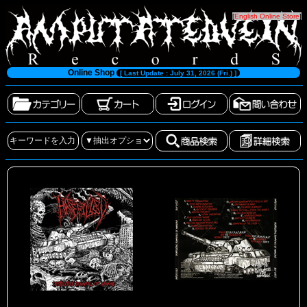
[
English Online Store
]
Online Shop
[ Last Update : July 31, 2026 (Fri.) ]