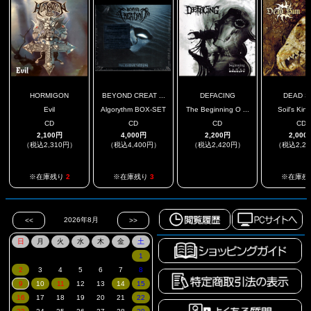
HORMIGON
BEYOND CREAT ...
DEFACING
DEAD S
Evil
Algorythm BOX-SET
The Beginning O ...
Soil's Ki
CD
CD
CD
CD
2,100円
4,000円
2,200円
2,000
（税込2,310円）
（税込4,400円）
（税込2,420円）
（税込2,2
.
※在庫残り
2
※在庫残り
3
※在庫残