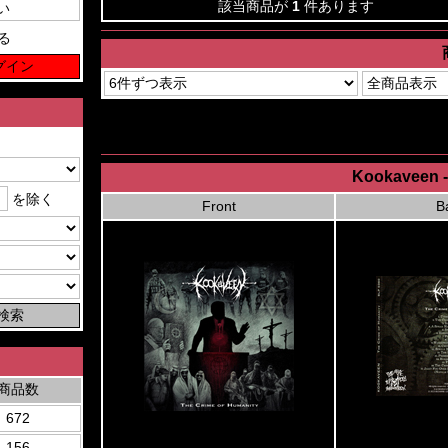
該当商品が
1
件あります
る
Kookaveen -
を除く
Front
B
商品数
672
156