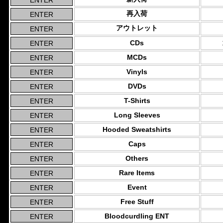
再入荷
アウトレット
CDs
MCDs
Vinyls
DVDs
T-Shirts
Long Sleeves
Hooded Sweatshirts
Caps
Others
Rare Items
Event
Free Stuff
Bloodcurdling ENT