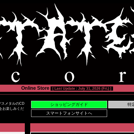
Online Store
[ Last Update : July 31, 2026 (Fri.) ]
スメタルのCD
い物をお楽しみくだ