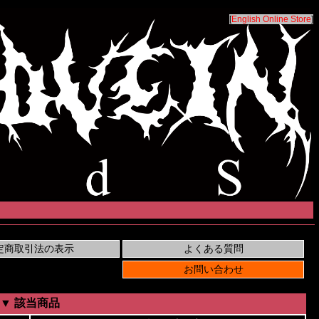
[
English Online Store
]
▼ 該当商品