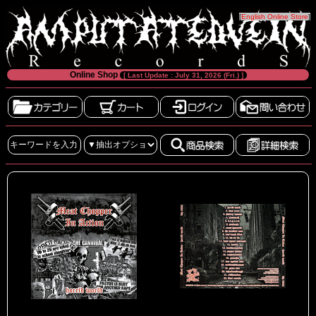
[
English Online Store
]
Online Shop
[ Last Update : July 31, 2026 (Fri.) ]