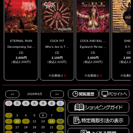
ETERNAL RUIN
COCK PIT
COCK AND BAL ...
GNID
Decomposing Sal ...
Who's Jizz Is T ...
Egoleech Re-Iss ...
S.Y.F.
CD
CD
CD
CD
2,000円
2,100円
2,000円
2,000
（税込2,200円）
（税込2,310円）
（税込2,200円）
（税込2,2
.
※在庫残り
5
※在庫残り
3
※在庫残