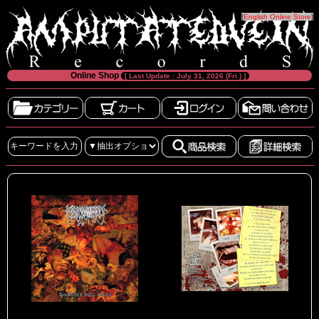
[
English Online Store
]
Online Shop
[ Last Update : July 31, 2026 (Fri.) ]