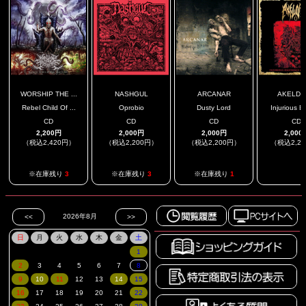
WORSHIP THE ...
NASHGUL
ARCANAR
AKELDA
Rebel Child Of ...
Oprobio
Dusty Lord
Injurious Exi
CD
CD
CD
CD
2,200円
2,000円
2,000円
2,000
（税込2,420円）
（税込2,200円）
（税込2,200円）
（税込2,2
.
※在庫残り
3
※在庫残り
3
※在庫残り
1