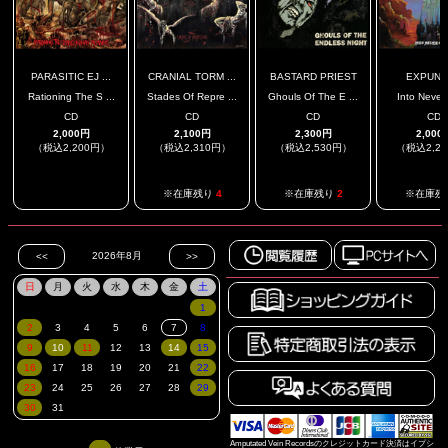
PARASITIC EJ ...
CRANIAL TORM ...
BASTARD PRIEST
EXPUN
Rationing The S ...
Stades Of Repre ...
Ghouls Of The E ...
Into Never 
CD
CD
CD
CD
2,000円
2,100円
2,300円
2,000
（税込2,200円）
（税込2,310円）
（税込2,530円）
（税込2,2
.
※在庫残り
4
※在庫残り
2
※在庫残
Amputated Vein Recordsのクレジットカード決済はイプシ