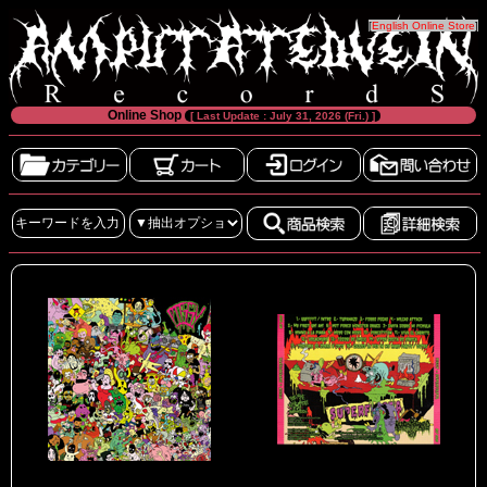
[
English Online Store
]
Online Shop
[ Last Update : July 31, 2026 (Fri.) ]